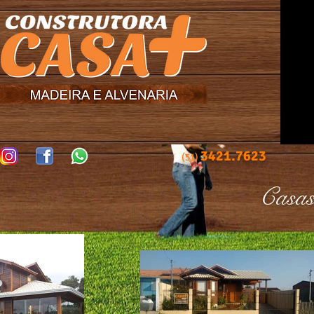
3421.7623
(51)
Casas